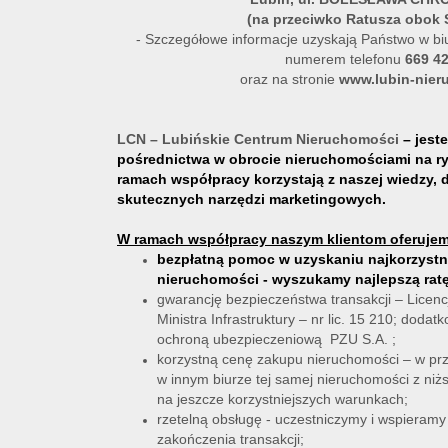
(na przeciwko Ratusza obok
- Szczegółowe informacje uzyskają Państwo w biu
numerem telefonu
669 4
oraz na stronie
www.lubin-nier
LCN – Lubińskie Centrum Nieruchomości
– jest
pośrednictwa w obrocie nieruchomościami na ry
ramach współpracy korzystają z naszej wiedzy, 
skutecznych narzędzi marketingowych.
W ramach współpracy naszym klientom oferujem
bezpłatną pomoc w uzyskaniu najkorzystn
nieruchomości - wyszukamy najlepszą ratę
gwarancję bezpieczeństwa transakcji – Lice
Ministra Infrastruktury – nr lic. 15 210; dodat
ochroną ubezpieczeniową PZU S.A. ;
korzystną cenę zakupu nieruchomości – w prz
w innym biurze tej samej nieruchomości z ni
na jeszcze korzystniejszych warunkach;
rzetelną obsługę - uczestniczymy i wspieramy
zakończenia transakcji;