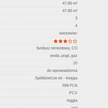
47,90 m²
47,90 m²
3
4
wieżowiec
fundusz remontowy, CO
woda, prąd, gaz
10
do wprowadzenia
Spółdzielcze wł. - księga
599 PLN
PCV
loggia
jest