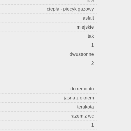
ciepła - piecyk gazowy
asfalt
miejskie
tak
1
dwustronne
2
do remontu
jasna z oknem
terakota
razem z wc
1