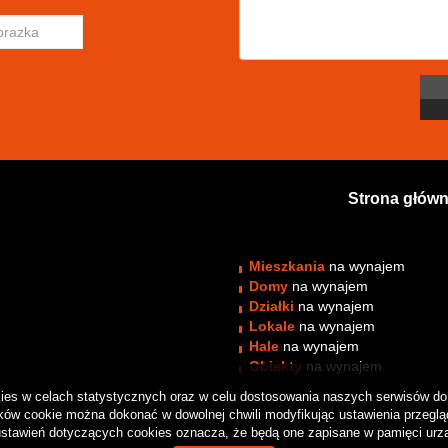
Strona głów
Mieszkania
na wynajem
Domy
na wynajem
Działki
na wynajem
Lokale
na wynajem
Hale
na wynajem
Obiekty
na wynajem
okies w celach statystycznych oraz w celu dostosowania naszych serwisów do 
ów cookie można dokonać w dowolnej chwili modyfikując ustawienia przegląda
stawień dotyczących cookies oznacza, że będą one zapisane w pamięci urz