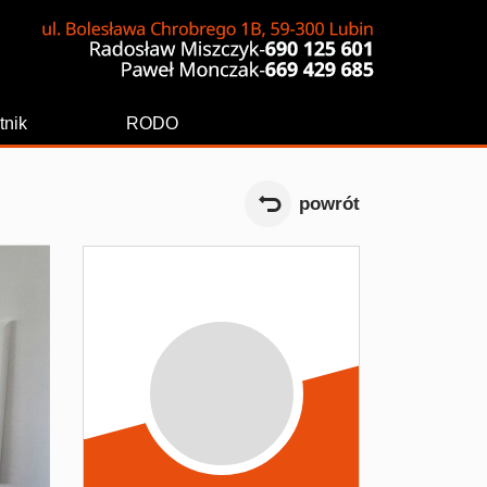
tnik
RODO
powrót