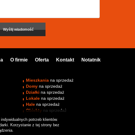
na
O firmie
Oferta
Kontakt
Notatnik
Mieszkania
na sprzedaż
Domy
na sprzedaż
Działki
na sprzedaż
Lokale
na sprzedaż
Hale
na sprzedaż
Obiekty
na sprzedaż
indywidualnych potrzeb klientów.
rki. Korzystanie z tej strony bez
ądzenia.