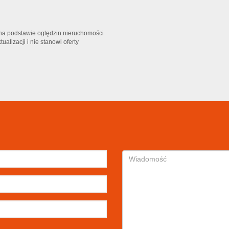
t na podstawie oględzin nieruchomości
alizacji i nie stanowi oferty