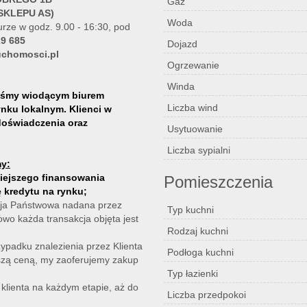
Gaz
 SKLEPU AS)
Woda
rze w godz. 9.00 - 16:30, pod
29 685
Dojazd
uchomosci.pl
Ogrzewanie
Winda
eśmy wiodącym biurem
Liczba wind
nku lokalnym. Klienci w
doświadczenia oraz
Usytuowanie
Liczba sypialni
y:
iejszego finansowania
Pomieszczenia
 kredytu na rynku;
ncja Państwowa nadana przez
Typ kuchni
kowo każda transakcja objęta jest
Rodzaj kuchni
ypadku znalezienia przez Klienta
Podłoga kuchni
ższą ceną, my zaoferujemy zakup
Typ łazienki
 klienta na każdym etapie, aż do
Liczba przedpokoi