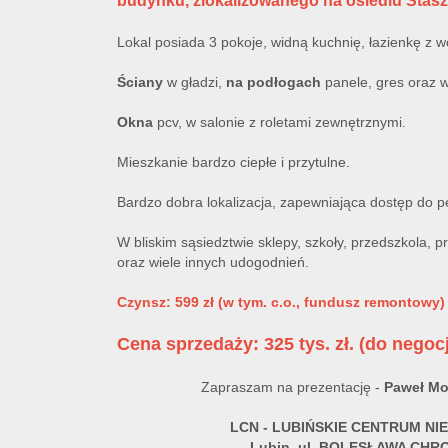
budynku, zlokalizowanego na osiedlu Stasz
Lokal posiada 3 pokoje, widną kuchnię, łazienkę z w
Ściany
w gładzi,
na podłogach
panele, gres oraz 
Okna
pcv, w salonie z roletami zewnętrznymi.
Mieszkanie bardzo ciepłe i przytulne.
Bardzo dobra lokalizacja, zapewniająca dostęp do peł
W bliskim sąsiedztwie sklepy, szkoły, przedszkola, pr
oraz wiele innych udogodnień.
Czynsz: 599 zł (w tym. c.o., fundusz remontowy)
Cena sprzedaży: 325 tys. zł. (do negocj
Zapraszam na prezentację -
Paweł Mo
LCN
- LUBIŃSKIE CENTRUM N
Lubin, ul. BOLESŁAWA CH