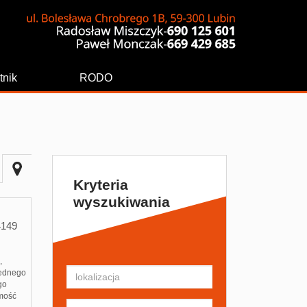
tnik
RODO
Kryteria
wyszukiwania
149
,
jednego
go
omość