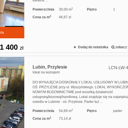
idealna ...
2
Powierzchnia
30,00 m
Piętro
1
2
Cena za m
46,67 zł
rta
1 400
zł
Dodaj do notatnika
zobacz 
Lubin,
Przylesie
LCN-LW-4
lokal na wynajem
DO WYNAJĘCIA DOSKONAŁY LOKAL USŁUGOWY W LUBIN
OŚ. PRZYLESIE przy ul. Wyszyńskiego. LOKAL WYKOŃCZ
NOWYM BUDOWNICTWIE pod wszelką działalność
usługową/biurową/handlową. Lokal znajduje się na najwięk
osiedlu w Lubinie - oś. Przylesie. Parter tuż ...
2
Powierzchnia
54,69 m
Piętro
parter
2
Cena za m
73,14 zł