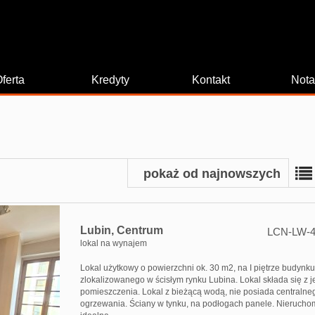
ferta
Kredyty
Kontakt
Nota
pokaż od najnowszych
Lubin,
Centrum
LCN-LW-4
lokal na wynajem
Lokal użytkowy o powierzchni ok. 30 m2, na I piętrze budynku
zlokalizowanego w ścisłym rynku Lubina. Lokal składa się z 
pomieszczenia. Lokal z bieżącą wodą, nie posiada centralne
ogrzewania. Ściany w tynku, na podłogach panele. Nieruch