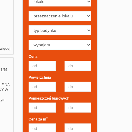
więcej
Cena
134
Powierzchnia
IE NA
ONY W
Pomieszczeń biurowych
szym
2
Cena za m