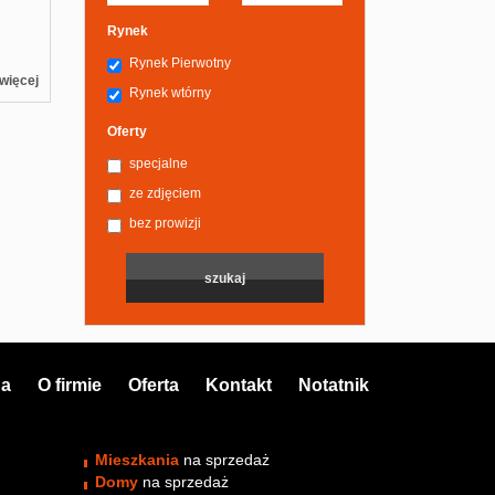
Rynek
Rynek Pierwotny
więcej
Rynek wtórny
Oferty
specjalne
ze zdjęciem
bez prowizji
na
O firmie
Oferta
Kontakt
Notatnik
Mieszkania
na sprzedaż
Domy
na sprzedaż