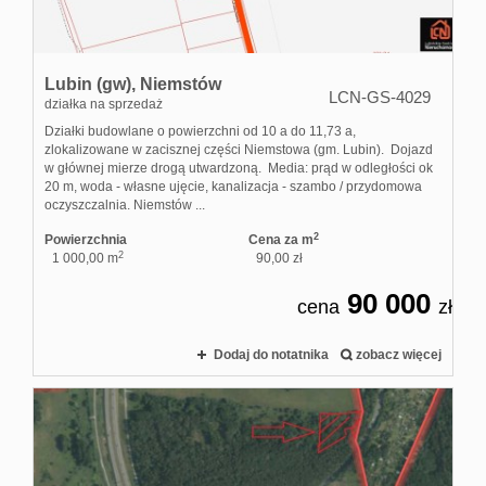
Lubin (gw),
Niemstów
LCN-GS-4029
działka na sprzedaż
Działki budowlane o powierzchni od 10 a do 11,73 a,
zlokalizowane w zacisznej części Niemstowa (gm. Lubin). Dojazd
w głównej mierze drogą utwardzoną. Media: prąd w odległości ok
20 m, woda - własne ujęcie, kanalizacja - szambo / przydomowa
oczyszczalnia. Niemstów ...
2
Powierzchnia
Cena za m
2
1 000,00 m
90,00 zł
90 000
cena
zł
Dodaj do notatnika
zobacz więcej