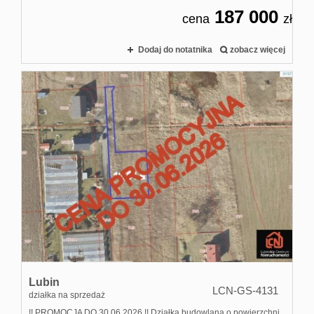
187 000
cena
zł
Dodaj do notatnika
zobacz więcej
Lubin
LCN-GS-4131
działka na sprzedaż
!! PROMOCJA DO 30.06.2026 !! Działka budowlana o powierzchni