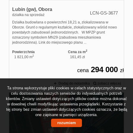
Lubin (gw),
Obora
LCN-GS-3677
działka na sprzedaż
Działka budowlana o powierzchni 18,21 a, zlokalizowana w
Oborze. Grunt o regularnym kształcie, zlokalizowany wśród nowo
powstałych zabudowań jednorodzinnych. W MPZP grunt
oznaczony symbolem MN29 (zabudowa mieszkaniowa
jednorodzinna). Link do miejscowego planu ...
2
Powierzchnia
Cena za m
2
1 821,00 m
161,45 zł
294 000
cena
zł
Dodaj do notatnika
zobacz więcej
Ta strona wykorzystuje pliki cookies w celach statystycznych oraz w
celu dostosowania naszych serwisów do indywidualnych potrzeb
klientów. Zmiany ustawień dotyczących plików cookie można dokonać
w dowolnej chwili modyfikując ustawienia przeglądarki. Korzystanie z
tej strony bez zmian ustawień dotyczących cookies oznacza, że będą
one zapisane w pamięci urządzenia.
rozumiem