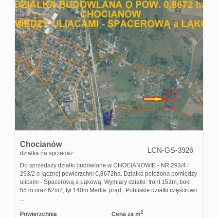
Chocianów
LCN-GS-3926
działka na sprzedaż
Do sprzedaży działki budowlane w CHOCIANOWIE - NR 293/4 i
293/2 o łącznej powierzchni 0,8672ha. Działka położona pomiędzy
ulicami - Spacerową a Łąkową. Wymiary działki: front 152m, boki
55 m oraz 62m2, tył 140m Media: prąd, Pobliskie działki częściowo
...
2
Powierzchnia
Cena za m