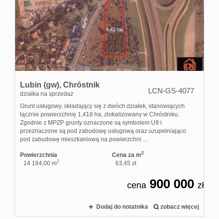
Lubin (gw),
Chróstnik
LCN-GS-4077
działka na sprzedaż
Grunt usługowy, składający się z dwóch działek, stanowiących
łącznie powierzchnię 1,418 ha, zlokalizowany w Chróstniku.
Zgodnie z MPZP grunty oznaczone są symbolem U9 i
przeznaczone są pod zabudowę usługową oraz uzupełniająco
pod zabudowę mieszkaniową na powierzchni ...
2
Powierzchnia
Cena za m
2
14 184,00 m
63,45 zł
900 000
cena
zł
Dodaj do notatnika
zobacz więcej