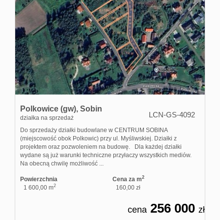
Polkowice (gw),
Sobin
LCN-GS-4092
działka na sprzedaż
Do sprzedaży działki budowlane w CENTRUM SOBINA
(miejscowość obok Polkowic) przy ul. Myśliwskiej. Działki z
projektem oraz pozwoleniem na budowę. Dla każdej działki
wydane są już warunki techniczne przyłaczy wszystkich mediów.
Na obecną chwilę możliwość ...
2
Powierzchnia
Cena za m
2
1 600,00 m
160,00 zł
256 000
cena
zł