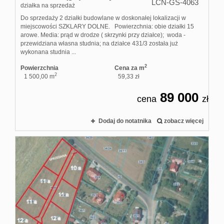
LCN-GS-4063
działka na sprzedaż
Do sprzedaży 2 działki budowlane w doskonałej lokalizacji w
miejscowości SZKLARY DOLNE. Powierzchnia: obie działki 15
arowe. Media: prąd w drodze ( skrzynki przy działce); woda -
przewidziana własna studnia; na działce 431/3 została już
wykonana studnia ...
2
Powierzchnia
Cena za m
2
1 500,00 m
59,33 zł
89 000
cena
zł
Dodaj do notatnika
zobacz więcej