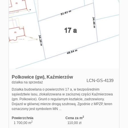
Polkowice (gw),
Kaźmierzów
LCN-GS-4139
działka na sprzedaż
Działka budowlana o powierzchni 17 a, w bezpośrednim
sąsiedztwie lasu, zlokalizowana w zacisznej części Kaźmierzowa
(gm. Polkowice). Grunt o regularnym kształcie, zadrzewiony.
Dojazd w głównej mierze drogą szutrową. Zgodnie z MPZP, teren
oznaczony jest symbolem MN ...
2
Powierzchnia
Cena za m
2
1 700,00 m
110,00 zł