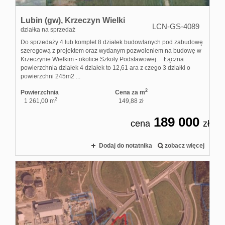
Lubin (gw),
Krzeczyn Wielki
LCN-GS-4089
działka na sprzedaż
Do sprzedaży 4 lub komplet 8 działek budowlanych pod zabudowę
szeregową z projektem oraz wydanym pozwoleniem na budowę w
Krzeczynie Wielkim - okolice Szkoły Podstawowej. Łączna
powierzchnia działek 4 działek to 12,61 ara z czego 3 działki o
powierzchni 245m2 ...
2
Powierzchnia
Cena za m
2
1 261,00 m
149,88 zł
189 000
cena
zł
Dodaj do notatnika
zobacz więcej