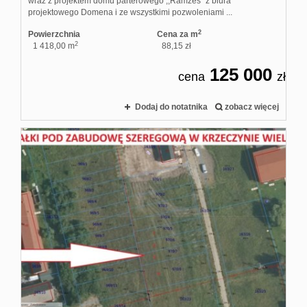
wraz z projektem domu parterowego ,,Ramzes" z biura
projektowego Domena i ze wszystkimi pozwoleniami ...
2
Powierzchnia
Cena za m
2
1 418,00 m
88,15 zł
125 000
cena
zł
Dodaj do notatnika
zobacz więcej