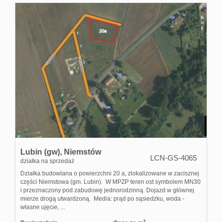
Lubin (gw),
Niemstów
LCN-GS-4065
działka na sprzedaż
Działka budowlana o powierzchni 20 a, zlokalizowane w zacisznej
części Niemstowa (gm. Lubin). W MPZP teren ost symbolem MN30
i przeznaczony pod zabudowę jednorodzinną. Dojazd w głównej
mierze drogą utwardzoną. Media: prąd po sąsiedzku, woda -
własne ujęcie, ...
2