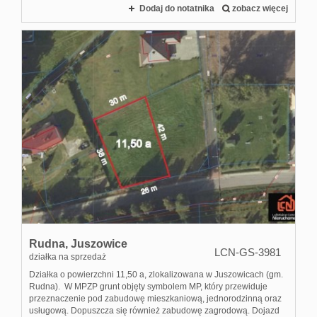
Dodaj do notatnika
zobacz więcej
Rudna,
Juszowice
LCN-GS-3981
działka na sprzedaż
Działka o powierzchni 11,50 a, zlokalizowana w Juszowicach (gm.
Rudna). W MPZP grunt objęty symbolem MP, który przewiduje
przeznaczenie pod zabudowę mieszkaniową, jednorodzinną oraz
usługową. Dopuszcza się również zabudowę zagrodową. Dojazd