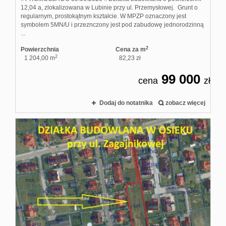
12,04 a, zlokalizowana w Lubinie przy ul. Przemysłowej. Grunt o
regularnym, prostokątnym kształcie. W MPZP oznaczony jest
symbolem 5MN/U i przeznczony jest pod zabudowę jednorodzinną
...
2
Powierzchnia
Cena za m
2
1 204,00 m
82,23 zł
99 000
cena
zł
Dodaj do notatnika
zobacz więcej