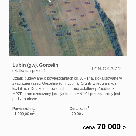
Lubin (gw),
Gorzelin
LCN-GS-3812
działka na sprzedaż
Działki budowlane o powierzchniach od 10 - 14a, zlokalizowane w
zaacisznej części Gorzelina (gm. Lubin). Grunty w regularnych
kształtach. Dojazd do powierzchni drogą asfaltową. Zgodnie z
MPZP, teren oznaczony jest symbolem MN 10 i przeznaczony jest
pod zabudowę ...
2
Powierzchnia
Cena za m
2
1 000,00 m
70,00 zł
70 000
cena
zł