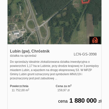
Lubin (gw),
Chróstnik
LCN-GS-3998
działka na sprzedaż
Do sprzedaży idealnie zlokalizowana działka inwestycyjna o
powierzchni 1,17 ha w Lubinie, przy drodze krajowej nr 3 pomiędzy
miastem Lubin, a wjazdem na drogę ekspresową S3. W MPZP
Gminy Lubin grunt oznaczony jest symbolem MN/U19 i
przeznaczony jest pod zabudowę ...
2
Powierzchnia
Cena za m
2
11 752,00 m
159,97 zł
1 880 000
cena
zł