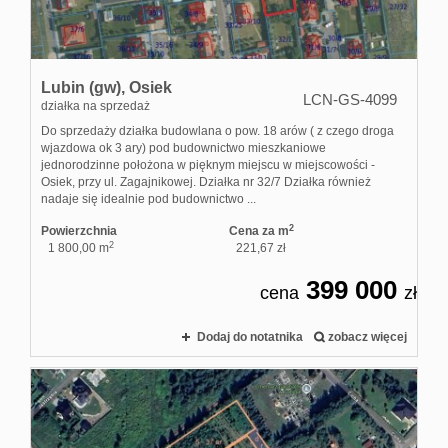
Lubin (gw),
Osiek
LCN-GS-4099
działka na sprzedaż
Do sprzedaży działka budowlana o pow. 18 arów ( z czego droga
wjazdowa ok 3 ary) pod budownictwo mieszkaniowe
jednorodzinne położona w pięknym miejscu w miejscowości -
Osiek, przy ul. Zagajnikowej. Działka nr 32/7 Działka również
nadaje się idealnie pod budownictwo ...
2
Powierzchnia
Cena za m
2
1 800,00 m
221,67 zł
399 000
cena
zł
Dodaj do notatnika
zobacz więcej