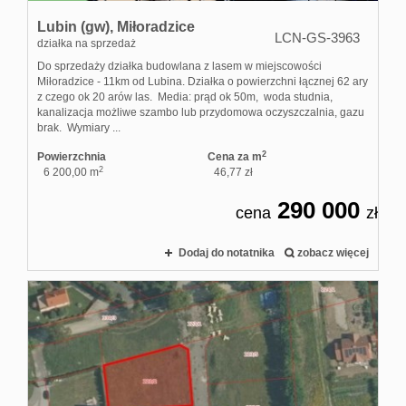
Lubin (gw),
Miłoradzice
LCN-GS-3963
działka na sprzedaż
Do sprzedaży działka budowlana z lasem w miejscowości
Miłoradzice - 11km od Lubina. Działka o powierzchni łącznej 62 ary
z czego ok 20 arów las. Media: prąd ok 50m, woda studnia,
kanalizacja możliwe szambo lub przydomowa oczyszczalnia, gazu
brak. Wymiary ...
2
Powierzchnia
Cena za m
2
6 200,00 m
46,77 zł
290 000
cena
zł
Dodaj do notatnika
zobacz więcej