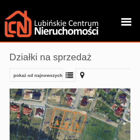
Strona
Działki na sprzedaż
główna
pokaż od najnowszych
O firmie
Oferta
Kredyty