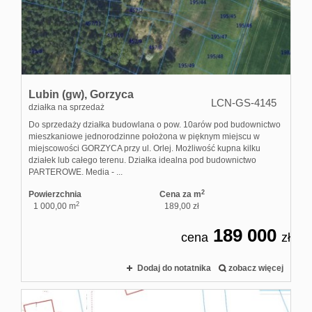
Kontakt
Notatnik
Lubin (gw),
Gorzyca
LCN-GS-4145
działka na sprzedaż
Do sprzedaży działka budowlana o pow. 10arów pod budownictwo
RODO
mieszkaniowe jednorodzinne położona w pięknym miejscu w
miejscowości GORZYCA przy ul. Orlej. Możliwość kupna kilku
działek lub całego terenu. Działka idealna pod budownictwo
PARTEROWE. Media - ...
2
Powierzchnia
Cena za m
2
1 000,00 m
189,00 zł
189 000
cena
zł
Dodaj do notatnika
zobacz więcej