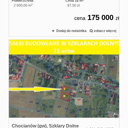
Powierzchnia
Cena za m
2
2 000,00 m
87,50 zł
175 000
cena
zł
Dodaj do notatnika
zobacz więcej
Chocianów (gw),
Szklary Dolne