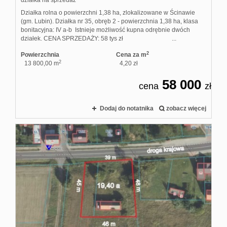
działka na sprzedaż
Działka rolna o powierzchni 1,38 ha, zlokalizowane w Ścinawie
(gm. Lubin). Działka nr 35, obręb 2 - powierzchnia 1,38 ha, klasa
bonitacyjna: IV a-b Istnieje możliwość kupna odrębnie dwóch
działek. CENA SPRZEDAŻY: 58 tys zł ...
2
Powierzchnia
Cena za m
2
13 800,00 m
4,20 zł
58 000
cena
zł
Dodaj do notatnika
zobacz więcej