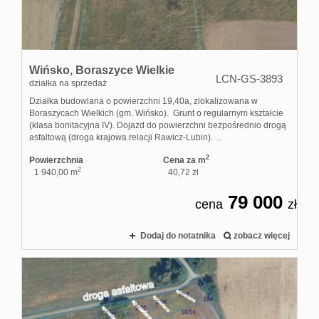
Wińsko,
Boraszyce Wielkie
LCN-GS-3893
działka na sprzedaż
Działka budowlana o powierzchni 19,40a, zlokalizowana w
Boraszycach Wielkich (gm. Wińsko). Grunt o regularnym kształcie
(klasa bonitacyjna IV). Dojazd do powierzchni bezpośrednio drogą
asfaltową (droga krajowa relacji Rawicz-Lubin). ...
2
Powierzchnia
Cena za m
2
1 940,00 m
40,72 zł
79 000
cena
zł
Dodaj do notatnika
zobacz więcej