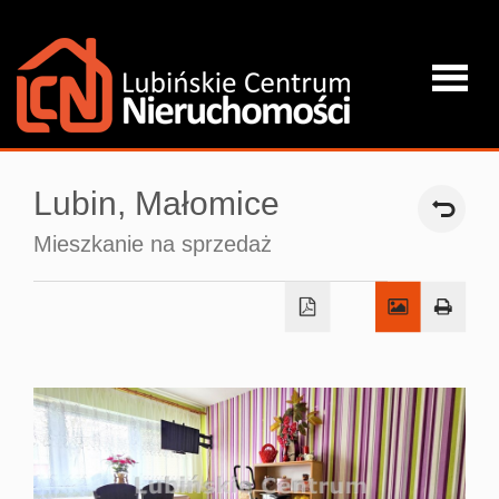
Strona
Lubin,
Małomice
główna
Mieszkanie na sprzedaż
O firmie
Oferta
Kredyty