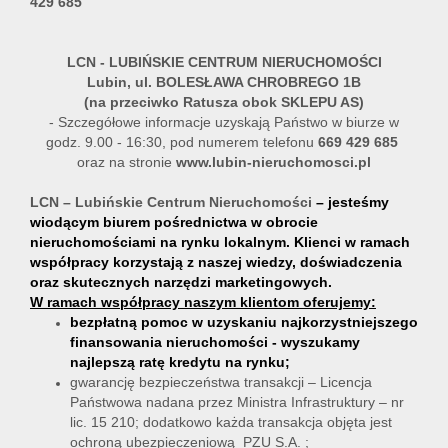
429 685
LCN
- LUBIŃSKIE CENTRUM NIERUCHOMOŚCI
Lubin, ul. BOLESŁAWA CHROBREGO 1B
(na przeciwko Ratusza obok SKLEPU AS)
- Szczegółowe informacje uzyskają Państwo w biurze w
godz. 9.00 - 16:30, pod numerem telefonu
669 429 685
oraz na stronie
www.lubin-nieruchomosci.pl
LCN – Lubińskie Centrum Nieruchomości
– jesteśmy
wiodącym biurem pośrednictwa w obrocie
nieruchomościami na rynku lokalnym. Klienci w ramach
współpracy korzystają z naszej wiedzy, doświadczenia
oraz skutecznych narzędzi marketingowych.
W ramach współpracy naszym klientom oferujemy:
bezpłatną pomoc w uzyskaniu najkorzystniejszego
finansowania nieruchomości - wyszukamy
najlepszą ratę kredytu na rynku;
gwarancję bezpieczeństwa transakcji – Licencja
Państwowa nadana przez Ministra Infrastruktury – nr
lic. 15 210; dodatkowo każda transakcja objęta jest
ochroną ubezpieczeniową PZU S.A. ;