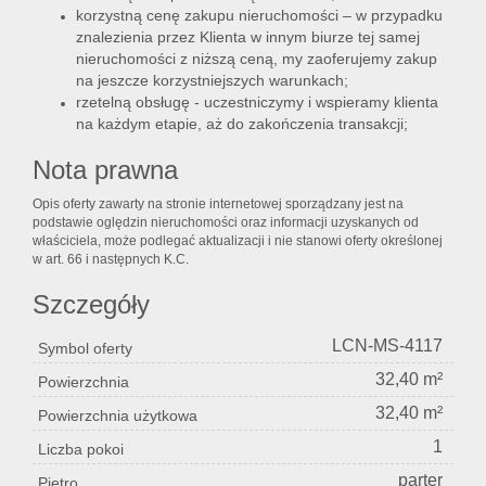
korzystną cenę zakupu nieruchomości – w przypadku
znalezienia przez Klienta w innym biurze tej samej
nieruchomości z niższą ceną, my zaoferujemy zakup
na jeszcze korzystniejszych warunkach;
rzetelną obsługę - uczestniczymy i wspieramy klienta
na każdym etapie, aż do zakończenia transakcji;
Nota prawna
Opis oferty zawarty na stronie internetowej sporządzany jest na
podstawie oględzin nieruchomości oraz informacji uzyskanych od
właściciela, może podlegać aktualizacji i nie stanowi oferty określonej
w art. 66 i następnych K.C.
Szczegóły
LCN-MS-4117
Symbol oferty
32,40 m²
Powierzchnia
32,40 m²
Powierzchnia użytkowa
1
Liczba pokoi
parter
Piętro