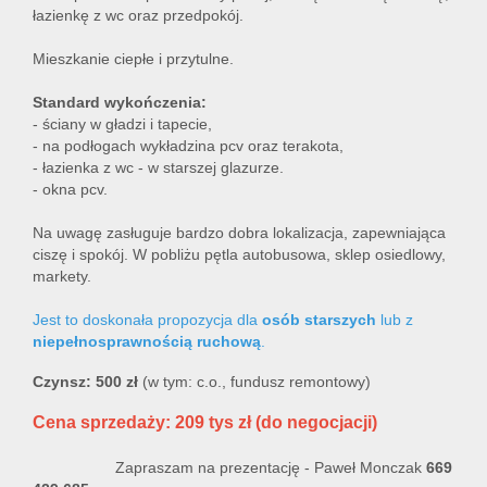
łazienkę z wc oraz przedpokój.
Mieszkanie ciepłe i przytulne.
Standard wykończenia:
- ściany w gładzi i tapecie,
- na podłogach wykładzina pcv oraz terakota,
- łazienka z wc - w starszej glazurze.
- okna pcv.
Na uwagę zasługuje bardzo dobra lokalizacja, zapewniająca
ciszę i spokój. W pobliżu pętla autobusowa, sklep osiedlowy,
markety.
Jest to doskonała propozycja dla
osób starszych
lub z
niepełnosprawnością ruchową
.
Czynsz: 500 zł
(w tym: c.o., fundusz remontowy)
Cena sprzedaży: 209 tys zł (do negocjacji)
Zapraszam na prezentację - Paweł Monczak
669