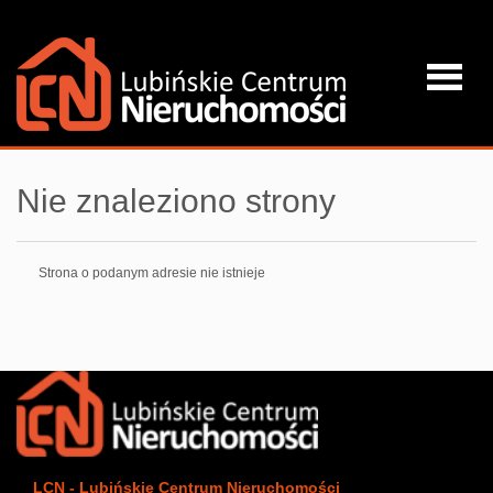
Strona
Nie znaleziono strony
główna
Strona o podanym adresie nie istnieje
O firmie
Oferta
Kredyty
LCN - Lubińskie Centrum Nieruchomości