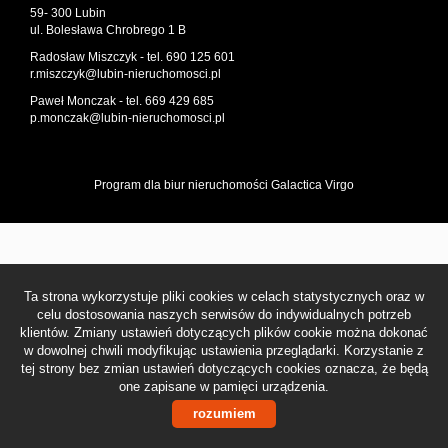
59- 300 Lubin
ul. Bolesława Chrobrego 1 B
Kontakt
Radosław Miszczyk - tel. 690 125 601
r.miszczyk@lubin-nieruchomosci.pl
Paweł Monczak - tel. 669 429 685
Notatnik
p.monczak@lubin-nieruchomosci.pl
RODO
Program dla biur nieruchomości
Galactica Virgo
Ta strona wykorzystuje pliki cookies w celach statystycznych oraz w
celu dostosowania naszych serwisów do indywidualnych potrzeb
klientów. Zmiany ustawień dotyczących plików cookie można dokonać
w dowolnej chwili modyfikując ustawienia przeglądarki. Korzystanie z
tej strony bez zmian ustawień dotyczących cookies oznacza, że będą
one zapisane w pamięci urządzenia.
rozumiem