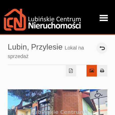
Strona
Lubin,
Przylesie
Lokal na
główna
sprzedaż
O firmie
Oferta
Kredyty