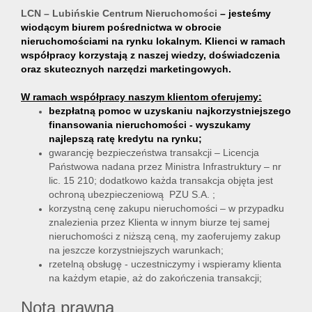
LCN – Lubińskie Centrum Nieruchomości
– jesteśmy
wiodącym biurem pośrednictwa w obrocie
nieruchomościami na rynku lokalnym. Klienci w ramach
współpracy korzystają z naszej wiedzy, doświadczenia
oraz skutecznych narzędzi marketingowych.
W ramach współpracy naszym klientom oferujemy:
bezpłatną pomoc w uzyskaniu najkorzystniejszego
finansowania nieruchomości - wyszukamy
najlepszą ratę kredytu na rynku;
gwarancję bezpieczeństwa transakcji – Licencja
Państwowa nadana przez Ministra Infrastruktury – nr
lic. 15 210; dodatkowo każda transakcja objęta jest
ochroną ubezpieczeniową PZU S.A. ;
korzystną cenę zakupu nieruchomości – w przypadku
znalezienia przez Klienta w innym biurze tej samej
nieruchomości z niższą ceną, my zaoferujemy zakup
na jeszcze korzystniejszych warunkach;
rzetelną obsługę - uczestniczymy i wspieramy klienta
na każdym etapie, aż do zakończenia transakcji;
Nota prawna