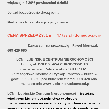
większej niż 20% powierzchni działki
Dojazd bezpośrednio drogą polną.
Media:
woda, kanalizacja - przy działce.
CENA SPRZEDAŻY: 1 mln 47 tys zł (do negocjacji)
Zapraszam na prezentację -
Paweł Monczak
669 429 685
LCN
- LUBIŃSKIE CENTRUM NIERUCHOMOŚCI
Lubin, ul. BOLESŁAWA CHROBREGO 1B
(na przeciwko Ratusza obok SKLEPU AS)
- Szczegółowe informacje uzyskają Państwo w biurze w
godz. 9.00 - 16:30, pod numerem telefonu
669 429 685
oraz na stronie
www.lubin-nieruchomosci.pl
LCN – Lubińskie Centrum Nieruchomości
– jesteśmy
wiodącym biurem pośrednictwa w obrocie
nieruchomościami na rynku lokalnym. Klienci w ramach
współpracy korzystają z naszej wiedzy, doświadczenia