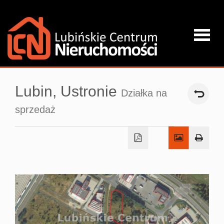
Strona
Lubin,
Ustronie
Działka na
główna
sprzedaż
O firmie
Oferta
Kredyty