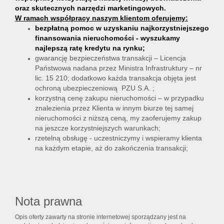
oraz skutecznych narzędzi marketingowych.
W ramach współpracy naszym klientom oferujemy:
bezpłatną pomoc w uzyskaniu najkorzystniejszego
finansowania nieruchomości - wyszukamy
najlepszą ratę kredytu na rynku;
gwarancję bezpieczeństwa transakcji – Licencja
Państwowa nadana przez Ministra Infrastruktury – nr
lic. 15 210; dodatkowo każda transakcja objęta jest
ochroną ubezpieczeniową PZU S.A. ;
korzystną cenę zakupu nieruchomości – w przypadku
znalezienia przez Klienta w innym biurze tej samej
nieruchomości z niższą ceną, my zaoferujemy zakup
na jeszcze korzystniejszych warunkach;
rzetelną obsługę - uczestniczymy i wspieramy klienta
na każdym etapie, aż do zakończenia transakcji;
Nota prawna
Opis oferty zawarty na stronie internetowej sporządzany jest na