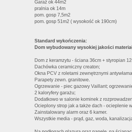
Garaż ok 44m2
pralnia ok 14m
pom. gosp 7,5m2
pom. gosp 51m2 ( wysokość ok 190cm)
Standard wykończenia:
Dom wybudowany wysokiej jakości materia
Dom z keramzytu - ściana 36cm + styropian 1
Dachówka ceramiczny creaton;
Okna PCV z roletami zewnętrznymi antywłama
Parapety zewn. granitowe.
Ogrzewanie - piec gazowy Vaillant; ogrzewan
2 kaloryfery garażu;
Dodatkowo w salonie kominek z rozprowadze
Ocieplony strop jak a także dach - ocieplenie 
Zainstalowany alarm oraz 6 kamer.
Wszystkie media - prąd, gaz, woda, kanalizacja
Na podłogach glazura oraz panele, na ścianac