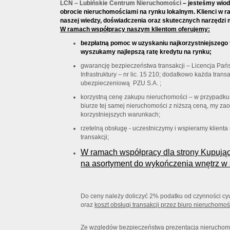
LCN – Lubińskie Centrum Nieruchomości
–
jesteśmy wio
obrocie nieruchomościami na rynku lokalnym. Klienci w r
naszej wiedzy, doświadczenia oraz skutecznych narzędzi
W ramach współpracy naszym klientom oferujemy:
bezpłatną pomoc w uzyskaniu najkorzystniejszego 
wyszukamy najlepszą ratę kredytu na rynku;
gwarancję bezpieczeństwa transakcji – Licencja Pań
Infrastruktury – nr lic. 15 210; dodatkowo każda trans
ubezpieczeniową PZU S.A. ;
korzystną cenę zakupu nieruchomości – w przypadku 
biurze tej samej nieruchomości z niższą ceną, my za
korzystniejszych warunkach;
rzetelną obsługę - uczestniczymy i wspieramy klient
transakcji;
W ramach współpracy dla strony Kupują
na asortyment do wykończenia wnętrz w s
Do ceny należy doliczyć 2% podatku od czynności cyw
oraz
koszt obsługi transakcji przez biuro nieruchomoś
Ze względów bezpieczeństwa prezentacja nieruchom