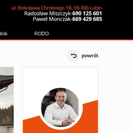
tnik
RODO
powrót