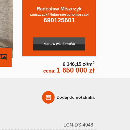
Radosław Miszczyk
r.miszczyk@lubin-nieruchomosci.pl
690125601
zostaw wiadomość
2
6 346,15 zł/m
1 650 000 zł
cena:
Dodaj do notatnika
LCN-DS-4048