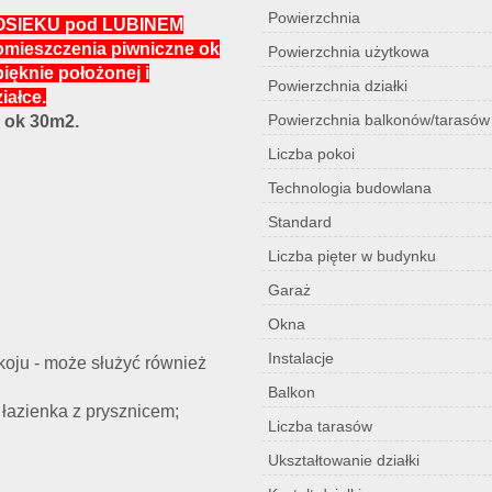
Powierzchnia
OSIEKU pod LUBINEM
omieszczenia piwniczne ok
Powierzchnia użytkowa
ęknie położonej i
Powierzchnia działki
iałce.
Powierzchnia balkonów/tarasów
 ok 30m2.
Liczba pokoi
Technologia budowlana
Standard
Liczba pięter w budynku
Garaż
Okna
Instalacje
koju - może służyć również
Balkon
 łazienka z prysznicem;
Liczba tarasów
Ukształtowanie działki