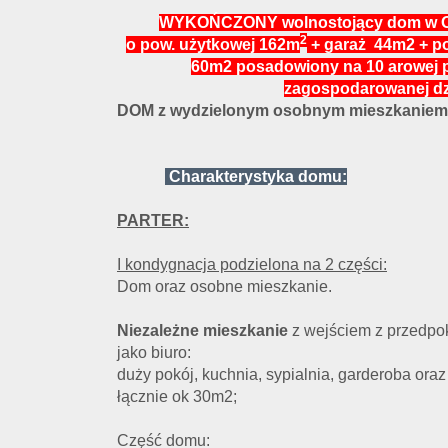
WYKOŃCZONY wolnostojący dom w 
2
o pow. użytkowej 162m
+ garaż 44m2 + p
60m2 posadowiony na 10 arowej pi
zagospodarowanej dz
DOM z wydzielonym osobnym mieszkaniem
Charakterystyka domu:
PARTER:
I kondygnacja podzielona na 2 części:
Dom oraz osobne mieszkanie.
Niezależne mieszkanie
z wejściem z przedpo
jako biuro:
duży pokój, kuchnia, sypialnia, garderoba oraz
łącznie ok 30m2;
Część domu: