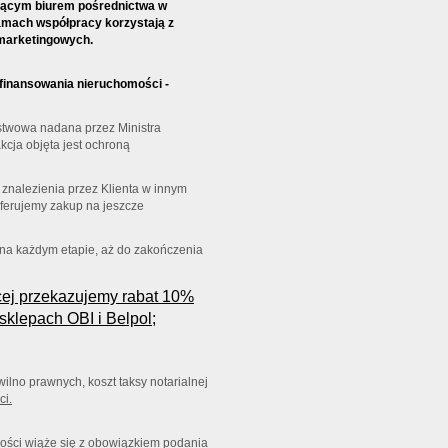
dącym biurem pośrednictwa w
amach współpracy korzystają z
 marketingowych.
finansowania nieruchomości -
stwowa nadana przez Ministra
akcja objęta jest ochroną
znalezienia przez Klienta w innym
oferujemy zakup na jeszcze
a na każdym etapie, aż do zakończenia
cej przekazujemy rabat 10%
klepach OBI i Belpol;
ilno prawnych, koszt taksy notarialnej
ci.
ości wiąże się z obowiązkiem podania