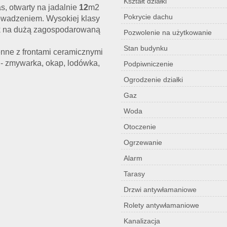
Kształt działki
s, otwarty na jadalnie
12
m2
Pokrycie dachu
owadzeniem. Wysokiej klasy
ok na dużą zagospodarowaną
Pozwolenie na użytkowanie
Stan budynku
enne z frontami ceramicznymi
- zmywarka, okap, lodówka,
Podpiwniczenie
Ogrodzenie działki
Gaz
Woda
Otoczenie
Ogrzewanie
Alarm
Tarasy
Drzwi antywłamaniowe
Rolety antywłamaniowe
Kanalizacja