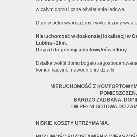
w całym domu liczne oświetlenie ledowe.
Dom w pełni
wyposażony i
wykończony wysokie
Nieruchomość w doskonałej lokalizacji w Os
Lubina - 2km.
Dojazd do posesji asfaltowy/oświetlony.
Działka wokół domu bogato zagospodarowana -
komunikacyjne, nawodnienie działki.
NIERUCHOMOŚĆ Z KOMFORTOWYM
POMIESZCZEŃ,
BARDZO ZADBANA, DOP
I W PEŁNI GOTOWA DO ZAM
NISKIE KOSZTY UTRZYMANIA.
MOŻLIWOŚC POZOSTAWIENIA WIĘKSZOŚC