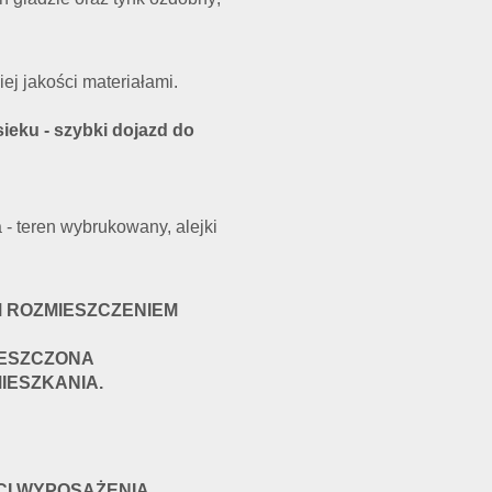
j jakości materiałami.
ieku - szybki dojazd do
 teren wybrukowany, alejki
 ROZMIESZCZENIEM
IESZCZONA
IESZKANIA.
I WYPOSAŻENIA.