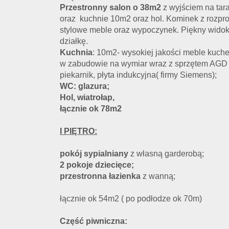
Przestronny salon o 38m2
z wyjściem na tara
oraz kuchnie 10m2 oraz hol. Kominek z rozpr
stylowe meble oraz wypoczynek. Piękny wid
działkę.
Kuchnia
: 10m2- wysokiej jakości meble kuch
w zabudowie na wymiar wraz z sprzętem AGD 
piekarnik, płyta indukcyjna( firmy Siemens);
WC: glazura;
Hol, wiatrołap,
łącznie ok 78m2
I PIĘTRO:
pokój sypialniany
z własną garderobą;
2 pokoje dziecięce;
przestronna łazienka
z wanną;
łącznie ok 54m2 ( po podłodze ok 70m)
Część piwniczna: