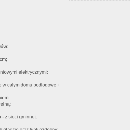
łów
:
2cm;
niowymi elektrycznymi;
ie w całym domu podłogowe +
niem.
wełną;
 - z sieci gminnej.
h gładzie oraz tynk ozdobny;